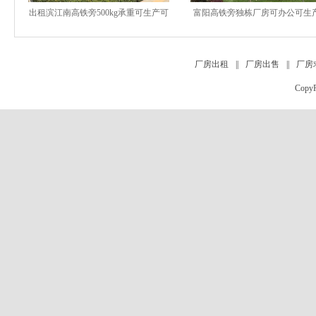
出租滨江南高铁旁500kg承重可生产可
富阳高铁旁独栋厂房可办公可生
办公月1万不到返税
部经济集聚区龙湖天街旁
厂房出租
||
厂房出售
||
厂房
Copy