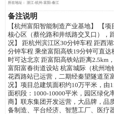
所在地址： 浙江-杭州-富阳-春江
备注说明
【杭州富阳智能制造产业基地】 【项
核心区（蔡伦路和井纸路交叉口），距
况】 距杭州滨江区30分钟车程 距西湖
分钟车程 乘坐富阳高铁19分钟可直达
时可达北京 距富阳高铁站距离2.5km
富阳富春街道设站 杭富城际（杭州地
花西路站已运营，二期经秦望隧道至富
况】项目总建筑面积约10万平米，由
面积段：1000-10000平米，园区
商】联东集团开发运营，大品牌，品质
备制造、平台经济、智慧工厂、医疗