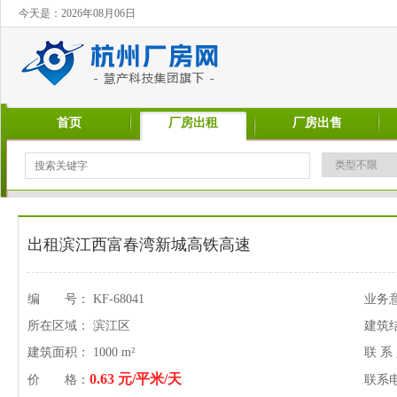
今天是：2026年08月06日
首页
厂房出租
厂房出售
出租滨江西富春湾新城高铁高速
编 号： KF-68041
业务
所在区域： 滨江区
建筑
建筑面积： 1000 m²
联 系
0.63 元/平米/天
价 格：
联系