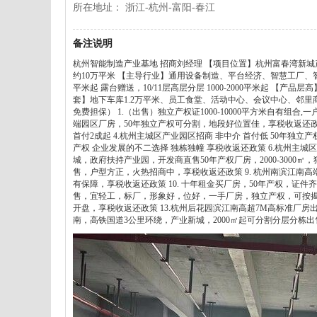
所在地址： 浙江-杭州-富阳-春江
备注说明
杭州智能制造产业基地 招商刘经理 【项目位置】杭州富春湾新城
约10万平米 【主导行业】通用设备制造、平台经济、智慧工厂、智
平米起 露台赠送，10/11层高层分层 1000-2000平米起 【产
套】地下车库1.2万平米、员工食堂、活动中心、会议中心、邻里商
免费担保） 1.（出售）独立产权证1000-10000平方米自有组合
端园区厂房，50年独立产权可分割，地段好位置佳，享税收返还政策
首付2成起 4.杭州主城区产业园区招商 非中介 首付低 50年独立
产权 企业发展的不二选择 独栋独幢 享税收返还政策 6.杭州主城区5
城，政府扶持产业园，开发商直售50年产权厂房，2000-3000
售，户型方正，火热招商中，享税收返还政策 9. 杭州南滨江
有保障，享税收返还政策 10. 十年租金买厂房，50年产权，证
售，宜轻工，标厂，形象好，位好，一手厂房，独立产权，可按揭，
开盘，享税收返还政策 13.杭州后花园滨江南高超7M高标准厂房
南，高铁国道3公里环绕，产业新城，2000㎡起可分割分层分栋