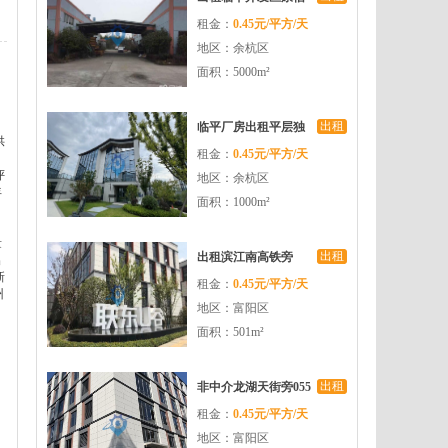
租金：
0.45元/平方/天
路1楼5000方层高8米
地区：余杭区
带月台
面积：5000m²
出租
临平厂房出租平层独
供
租金：
0.45元/平方/天
栋多种可选共享会议
评
地区：余杭区
室园区配套齐全
年
面积：1000m²
量
出租
出租滨江南高铁旁
出
新
租金：
0.45元/平方/天
500kg承重可生产可办
州
地区：富阳区
公月1万不到返税
面积：501m²
出租
非中介龙湖天街旁055
租金：
0.45元/平方/天
块天政府补贴的园区
地区：富阳区
确实不多