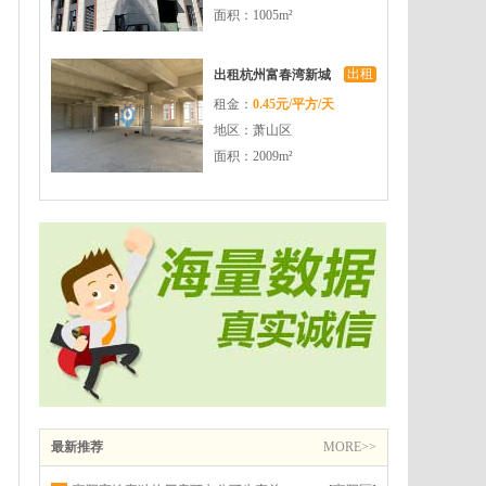
面积：1005m²
出租
出租杭州富春湾新城
租金：
0.45元/平方/天
高铁旁品质园区可生
地区：萧山区
产可办公有返税政策
面积：2009m²
最新推荐
MORE>>