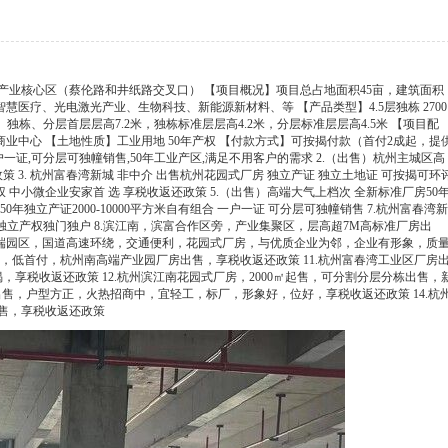
产业核心区（蔡伦路和井纸路交叉口） 【项目概况】项目总占地面积45亩，建筑面积
慧医疗、光电激光产业、生物科技、新能源新材料、等 【产品类型】4.5层独栋 2700
品层高】独栋、分层首层层高7.2米，独栋标准层层高4.2米，分层标准层层高4.5米 【项目配
业中心 【土地性质】工业用地 50年产权 【付款方式】可按揭付款（首付2成起，提
,一户一证,可分层可独幢销售,50年工业产区,满足不用客户的需求 2.（出售）杭州主城区高
 3. 杭州富春湾新城 非中介 出售杭州花园式厂房 独立产证 独立土地证 可按揭可环
产权 中小微企业安家首 选 享税收返还政策 5.（出售）高端大气上档次 全新标准厂房50
0年独立产证2000-10000平方米自有组合 一户一证 可分层可独幢销售 7.杭州富春湾新
㎡，独立产权独门独户 8.滨江南，滨富合作区旁，产业集聚区，层高超7M高标准厂房出
南高端园区，国道高速环绕，交通便利，花园式厂房，与优质企业为邻，企业有形象，质
件齐，低首付，杭州南高端产业园厂房出售，享税收返还政策 11.杭州富春湾工业区厂房
享税收返还政策 12.杭州滨江南花园式厂房，2000㎡起售，可分割分层分栋出售，
出售，户型方正，火热招商中，宜轻工，标厂，形象好，位好，享税收返还政策 14.杭
出售，享税收返还政策