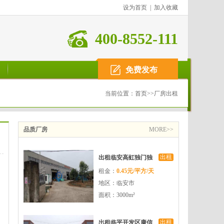
设为首页
|
加入收藏
400-8552-111
免费发布
当前位置：
首页
>>
厂房出租
品质厂房
MORE>>
出租
出租临安高虹独门独
租金：
0.45元/平方/天
院3000方单层厂房
地区：临安市
面积：3000m²
出租
出租临平开发区康信