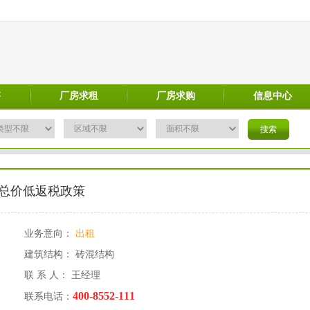
售
厂房求租
厂房求购
信息中心
总价低返税政策
业务意向：
出租
建筑结构： 砖混结构
联 系 人： 王经理
400-8552-111
联系电话：