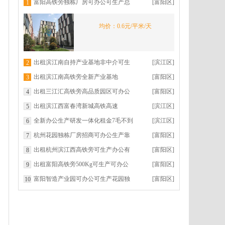
富阳高铁旁独栋厂房可办公可生产总
[富阳区]
1
部经济集聚区龙湖天街旁
均价：0.6元/平米/天
出租滨江南自持产业基地非中介可生
[滨江区]
2
产可办公即将盛大交付
出租滨江南高铁旁全新产业基地
[富阳区]
3
500Kg承重可生产办公返税优惠
出租三江汇高铁旁高品质园区可办公
[富阳区]
4
总部展示生产有返税
出租滨江西富春湾新城高铁高速
[滨江区]
5
全新办公生产研发一体化租金7毛不到
[滨江区]
6
享返税政策配套齐全
杭州花园独栋厂房招商可办公生产靠
[富阳区]
7
近滨江总价低返税政策
出租杭州滨江西高铁旁可生产办公有
[富阳区]
8
返税园区直租非中介
出租富阳高铁旁500Kg可生产可办公
[富阳区]
9
交通便利配套齐全
富阳智造产业园可办公可生产花园独
[富阳区]
10
栋每天5毛高铁旁盛大交付