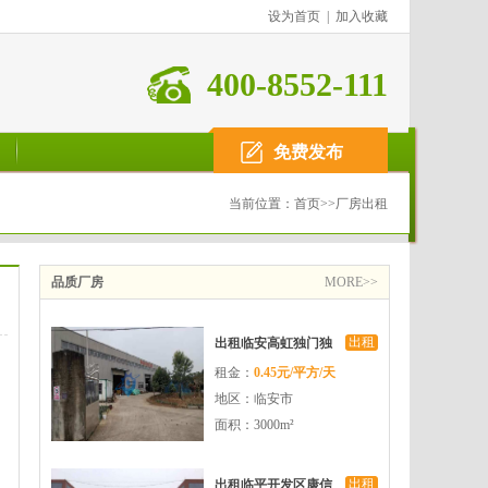
设为首页
|
加入收藏
400-8552-111
免费发布
当前位置：
首页
>>
厂房出租
品质厂房
MORE>>
出租
出租临安高虹独门独
租金：
0.45元/平方/天
院3000方单层厂房
地区：临安市
面积：3000m²
出租
出租临平开发区康信