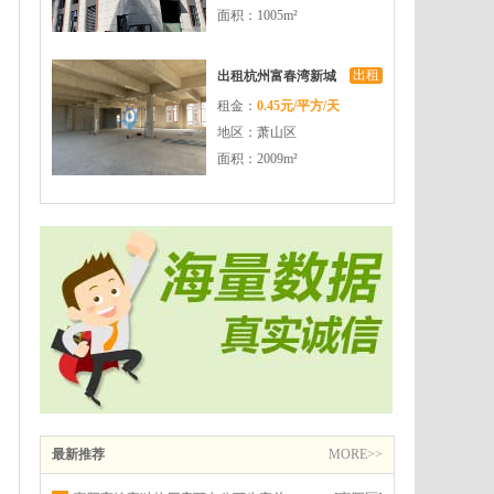
面积：1005m²
出租
出租杭州富春湾新城
租金：
0.45元/平方/天
高铁旁品质园区可生
地区：萧山区
产可办公有返税政策
面积：2009m²
最新推荐
MORE>>