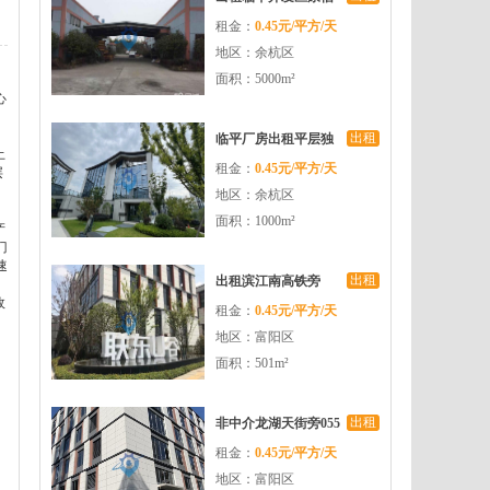
租金：
0.45元/平方/天
路1楼5000方层高8米
地区：余杭区
带月台
面积：5000m²
心
、
出租
临平厂房出租平层独
土
租金：
0.45元/平方/天
栋多种可选共享会议
层
地区：余杭区
室园区配套齐全
面积：1000m²
产
门
速
出租
出租滨江南高铁旁
政
租金：
0.45元/平方/天
500kg承重可生产可办
，
地区：富阳区
公月1万不到返税
面积：501m²
出租
非中介龙湖天街旁055
租金：
0.45元/平方/天
块天政府补贴的园区
地区：富阳区
确实不多