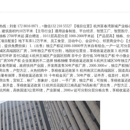
172 8016 0971，+微信132 210 55527 【项目位置】杭州富春湾新城产业核
，建筑面积约10万平米 【主导行业】通用设备制造、平台经济、智慧工厂、智慧医疗
700平米起 露台赠送，10/11层高层分层 1000-2000平米起 【产品层高】独栋、分
米 【项目配套】地下车库1.2万平米、员工食堂、活动中心、会议中心、邻里商业中心 【
提供免费担保） 1.（出售）独立产权证1000-10000平方米自有组合,一户一证,可分
主城区高端园区厂房，50年独立产权可分割，地段好位置佳，享税收返还政策 3. 杭州富
可环评 首付2成起 4.杭州主城区产业园区招商 非中介 首付低 50年独立产权 中小微企
厂房50年产权 企业发展的不二选择 独栋独幢 享税收返还政策 6.杭州主城区50年独立
.杭州富春湾新城，政府扶持产业园，开发商直售50年产权厂房，2000-3000㎡，独立产权独
房出售，户型方正，火热招商中，享税收返还政策 9. 杭州南滨江南高端园区，国道高
有保障，享税收返还政策 10. 十年租金买厂房，50年产权，证件齐，低首付，杭州
区厂房出售，宜轻工，标厂，形象好，位好，一手厂房，独立产权，可按揭，享税收返还
售，新开盘，享税收返还政策 13.杭州后花园滨江南高超7M高标准厂房出售，户型方正
.杭州南，高铁国道3公里环绕，产业新城，2000㎡起可分割分层分栋出售，享税收返还