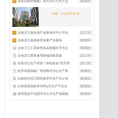
富阳高铁旁独栋厂房可办公可生产总
[富阳区]
1
部经济集聚区龙湖天街旁
均价：0.6元/平米/天
出租滨江南自持产业基地非中介可生
[滨江区]
2
产可办公即将盛大交付
出租滨江南高铁旁全新产业基地
[富阳区]
3
500Kg承重可生产办公返税优惠
出租三江汇高铁旁高品质园区可办公
[富阳区]
4
总部展示生产有返税
出租滨江西富春湾新城高铁高速
[滨江区]
5
全新办公生产研发一体化租金7毛不到
[滨江区]
6
享返税政策配套齐全
杭州花园独栋厂房招商可办公生产靠
[富阳区]
7
近滨江总价低返税政策
出租杭州滨江西高铁旁可生产办公有
[富阳区]
8
返税园区直租非中介
出租富阳高铁旁500Kg可生产可办公
[富阳区]
9
交通便利配套齐全
富阳智造产业园可办公可生产花园独
[富阳区]
10
栋每天5毛高铁旁盛大交付