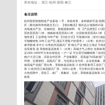
所在地址： 浙江-杭州-富阳-春江
备注说明
杭州富阳智能制造产业基地 一手，有租有售，各种面积可选 招商热线：刘奎 
区（蔡伦路和井纸路交叉口） 【项目概况】项目总占地面积45亩
光电激光产业、生物科技、新能源新材料、等 【产品类型】4.5层独栋 2
层首层层高7.2米，独栋标准层层高4.2米，分层标准层层高4.5
地性质】工业用地 50年产权 【付款方式】可按揭付款（首付2成起，
可独幢销售,50年工业产区,满足不用客户的需求 2.（出售）杭州
春湾新城 非中介 出售杭州花园式厂房 独立产证 独立土地证 可按揭
业安家首 选 享税收返还政策 5.（出售）高端大气上档次 全新标准
证2000-10000平方米自有组合 一户一证 可分层可独幢销售 7
独户 8.滨江南，滨富合作区旁，产业集聚区，层高超7M高标准厂
环绕，交通便利，花园式厂房，与优质企业为邻，企业有形象，质量
南高端产业园厂房出售，享税收返还政策 11.杭州富春湾工业
策 12.杭州滨江南花园式厂房，2000㎡起售，可分割分层分栋出
火热招商中，宜轻工，标厂，形象好，位好，享税收返还政策 14
政策